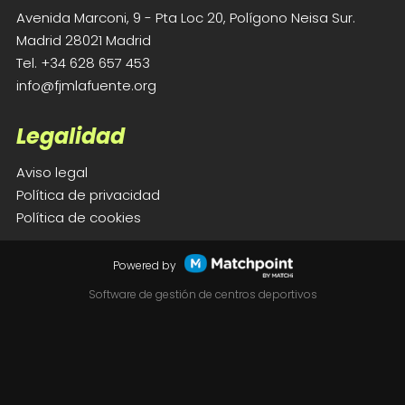
Avenida Marconi, 9 - Pta Loc 20, Polígono Neisa Sur.
Madrid 28021 Madrid
Tel.
+34 628 657 453
info@fjmlafuente.org
Legalidad
Aviso legal
Política de privacidad
Política de cookies
Powered by
Software de gestión de centros deportivos
Las cookies de este sitio web se usan para
personalizar el contenido y los anuncios, ofrecer
funciones de redes sociales y analizar el tráfico.
Además, compartimos información sobre el uso